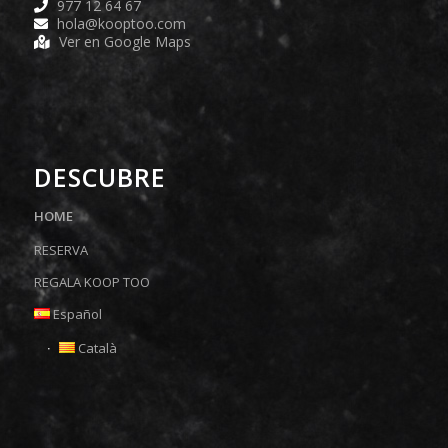
977 12 64 67
hola@kooptoo.com
Ver en Google Maps
DESCUBRE
HOME
RESERVA
REGALA KOOP TOO
Español
Català